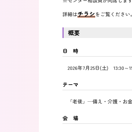
※センター相談員が同席しま
チラシ
詳細は
をご覧ください
概要
日 時
2026年7月25日(土) 13:30～15
テーマ
「老後」─備え・介護・お金e
会 場