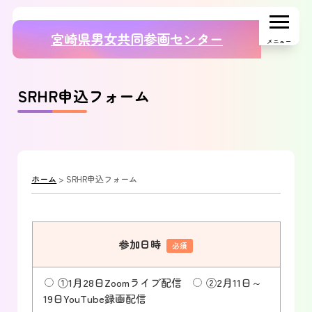
宮崎県男女共同参画センター
メニュー
SRHR申込フォーム
ホーム
>
SRHR申込フォーム
参加日時
必須
①1月28日Zoomライブ配信
②2月11日～
19日YouTube録画配信