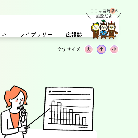
たい
ライブラリー
広報誌
文字サイズ
大
中
小